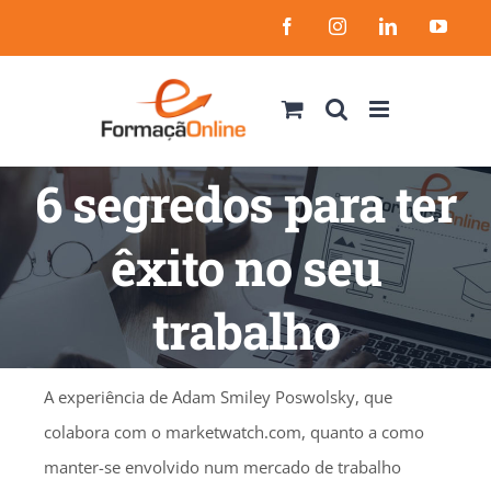
Skip
Facebook
Instagram
LinkedIn
YouT
to
content
6 segredos para ter
êxito no seu
trabalho
A experiência de Adam Smiley Poswolsky, que
colabora com o marketwatch.com, quanto a como
manter-se envolvido num mercado de trabalho