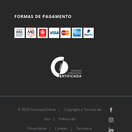
FORMAS DE PAGAMENTO
© 2026 FormaçãOnline |
Copyright e Termos de
Facebook
Uso
|
Política de
Instagram
Privacidade
|
Cookies
|
Termos e
LinkedIn