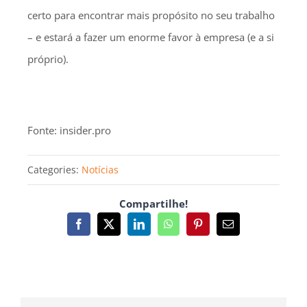
certo para encontrar mais propósito no seu trabalho
– e estará a fazer um enorme favor à empresa (e a si
próprio).
Fonte: insider.pro
Categories:
Notícias
Compartilhe!
Facebook
X
LinkedIn
WhatsApp
Pinterest
Email
(necessário
mas
não
publicado)