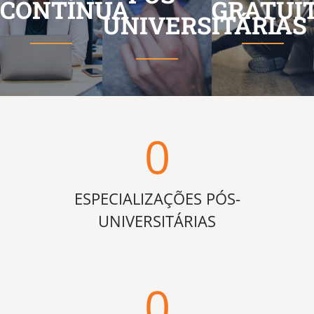
CONTÍNUA
GRATUI
UNIVERSITÁRIAS
0
ESPECIALIZAÇÕES PÓS-
UNIVERSITÁRIAS
0