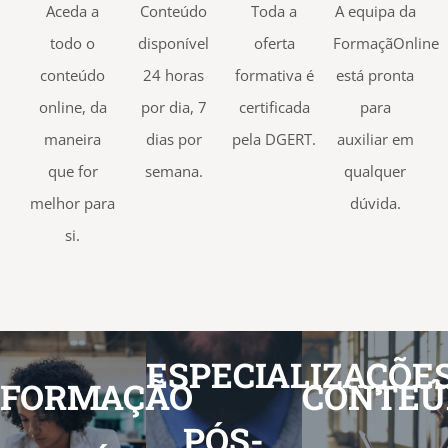
Aceda a
Conteúdo
Toda a
A equipa da
todo o
disponível
oferta
FormaçãOnline
conteúdo
24 horas
formativa é
está pronta
online, da
por dia, 7
certificada
para
maneira
dias por
pela DGERT.
auxiliar em
que for
semana.
qualquer
melhor para
dúvida.
si.
ESPECIALIZAÇÕE
FORMAÇÃO
CONTEÚ
PÓS-