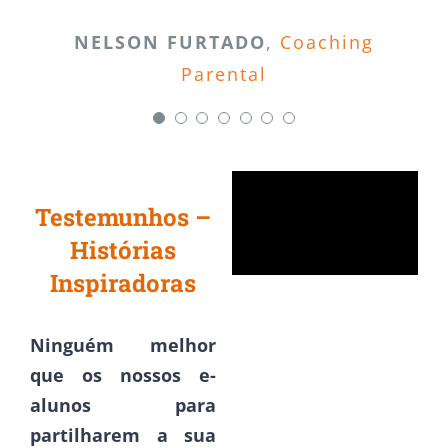
intuitiva. É sempre um prazer!”
Clientes
NELSON FURTADO
,
Coaching
FERNANDA MORGADO
CÁTIA ROSA
ERIKA BARBOSA
Parental
Sistema de Gestão da
Dermocosmética
Microbiologia
ANA SANTOS
Segurança Alimentar
Alimentar
Marketing Digital
Testemunhos –
Histórias
Inspiradoras
Ninguém melhor
que os nossos e-
alunos para
partilharem a sua