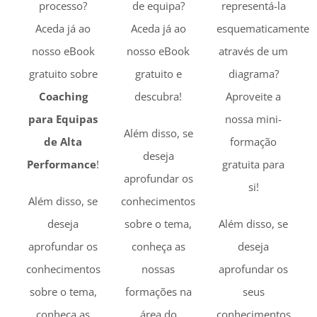
processo?
de equipa?
representá-la
Aceda já ao
Aceda já ao
esquematicamente
nosso eBook
nosso eBook
através de um
gratuito sobre
gratuito e
diagrama?
Coaching
descubra!
Aproveite a
para Equipas
nossa mini-
Além disso, se
de Alta
formação
deseja
Performance
!
gratuita para
aprofundar os
si!
Além disso, se
conhecimentos
deseja
sobre o tema,
Além disso, se
aprofundar os
conheça as
deseja
conhecimentos
nossas
aprofundar os
sobre o tema,
formações na
seus
conheça as
área do
conhecimentos