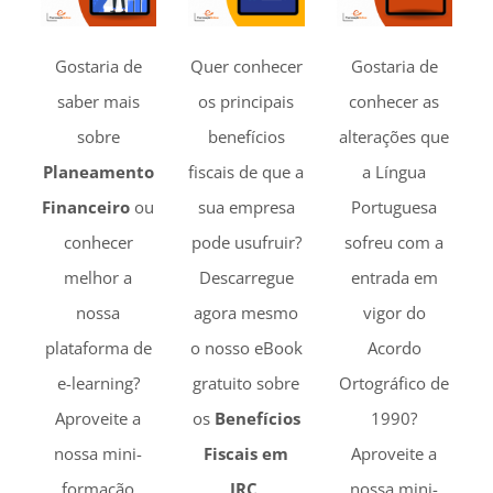
Gostaria de
Quer conhecer
Gostaria de
saber mais
os principais
conhecer as
sobre
benefícios
alterações que
Planeamento
fiscais de que a
a Língua
Financeiro
ou
sua empresa
Portuguesa
conhecer
pode usufruir?
sofreu com a
melhor a
Descarregue
entrada em
nossa
agora mesmo
vigor do
plataforma de
o nosso eBook
Acordo
e-learning?
gratuito sobre
Ortográfico de
Aproveite a
os
Benefícios
1990?
nossa mini-
Fiscais em
Aproveite a
formação
IRC
.
nossa mini-