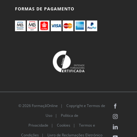
FORMAS DE PAGAMENTO
© 2026 FormaçãOnline |
Copyright e Termos de
Facebook
Uso
|
Política de
Instagram
Privacidade
|
Cookies
|
Termos e
LinkedIn
Condições |
Livro de Reclamações Eletrónico
YouTube