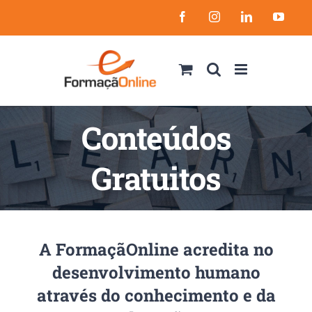
Skip
Facebook
Instagram
LinkedIn
YouT
to
content
Conteúdos
Gratuitos
A FormaçãOnline acredita no
desenvolvimento humano
através do conhecimento e da