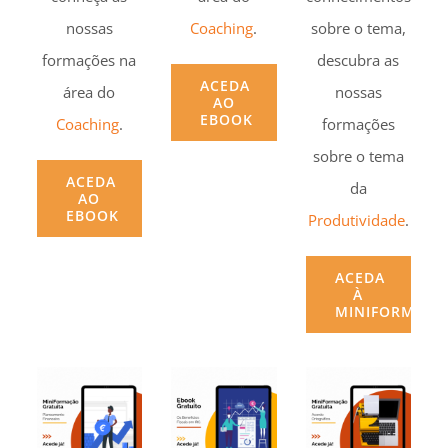
nossas
Coaching
.
sobre o tema,
formações na
descubra as
ACEDA
área do
nossas
AO
EBOOK
Coaching
.
formações
sobre o tema
ACEDA
da
AO
EBOOK
Produtividade
.
ACEDA
À
MINIFORMAÇÃ