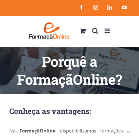
Skip
Facebook
Instagram
LinkedIn
YouT
to
content
Porquê a
FormaçãOnline?
Conheça as vantagens:
Na
FormaçãOnline
disponibilizamos formações a