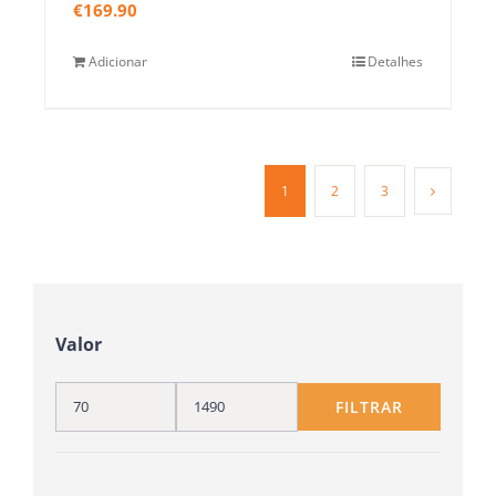
€
169.90
Adicionar
Detalhes
1
2
3
Valor
FILTRAR
Preço
Preço
mínimo
máximo