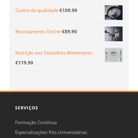
Custos da qualidade
€
109.90
Recrutamento Online
€
89.90
Nutrição nos Distúrbios Alimentares
€
119.90
SERVIÇOS
Formação Contínua
Especializações Pós-Universitárias