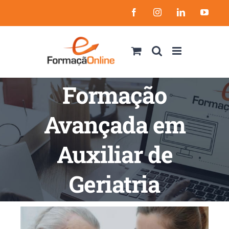
Skip
Facebook
Instagram
LinkedIn
YouT
to
content
Formação
Avançada em
Auxiliar de
Geriatria