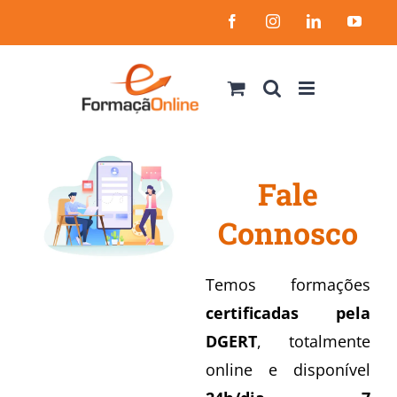
Skip
Facebook
Instagram
LinkedIn
YouT
to
content
Fale
Connosco
Temos formações
certificadas pela
DGERT
, totalmente
online e disponível