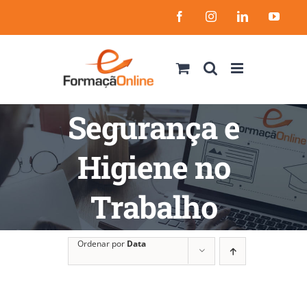
Skip
Facebook
Instagram
LinkedIn
YouT
to
content
Segurança e
Higiene no
Trabalho
Ordenar por
Data