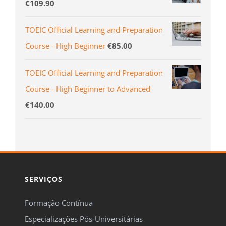
€
109.90
TOEIC Official Learning and Preparation
Course - High Beginner
€
85.00
TOEIC Official Learning and Preparation
Course - High Beginner to Advanced
€
140.00
SERVIÇOS
Formação Contínua
Especializações Pós-Universitárias