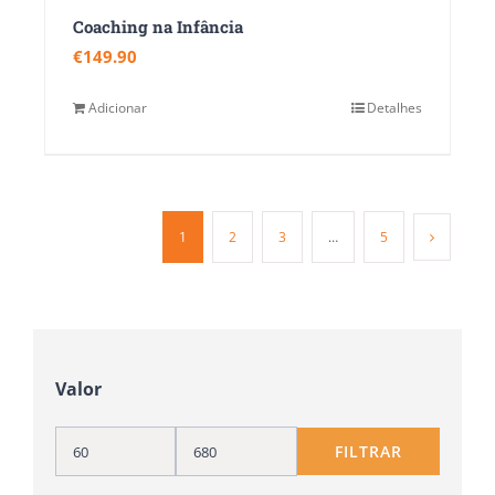
Coaching na Infância
€
149.90
Adicionar
Detalhes
1
2
3
…
5
Valor
FILTRAR
Preço
Preço