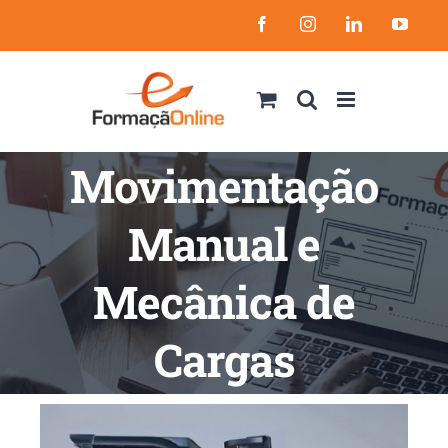
Skip
Facebook
Instagram
LinkedIn
YouT
to
content
Movimentação
Manual e
Mecânica de
Cargas