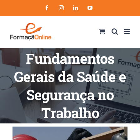
Skip
Facebook
Instagram
LinkedIn
YouTube
to
content
Fundamentos
Gerais da Saúde e
Segurança no
Trabalho