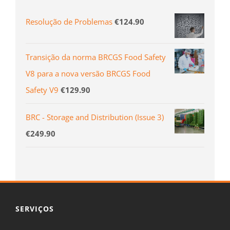
Resolução de Problemas
€
124.90
Transição da norma BRCGS Food Safety
V8 para a nova versão BRCGS Food
Safety V9
€
129.90
BRC - Storage and Distribution (Issue 3)
€
249.90
SERVIÇOS