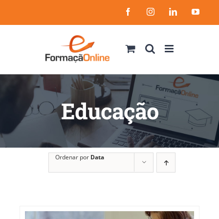
Skip
Facebook
Instagram
LinkedIn
YouT
to
content
Educação
Ordenar por
Data