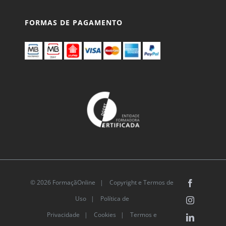
FORMAS DE PAGAMENTO
© 2026 FormaçãOnline |
Copyright e Termos de
Facebook
Uso
|
Política de
Instagram
Privacidade
|
Cookies
|
Termos e
LinkedIn