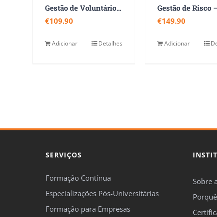
Gestão de Voluntários e Voluntariado Corporativo
€
109.90
€
149.90
Adicionar
Detalhes
Adicionar
De
SERVIÇOS
INSTI
Formação Contínua
Sobre 
Especializações Pós-Universitárias
Porquê
Formação para Empresas
Certifi