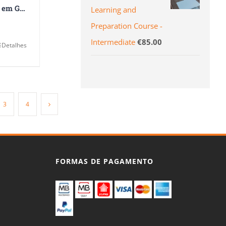
Especialização em Gestão das Organizações Sociais
Learning and
Preparation Course -
Intermediate
€
85.00
Detalhes
3
4
FORMAS DE PAGAMENTO