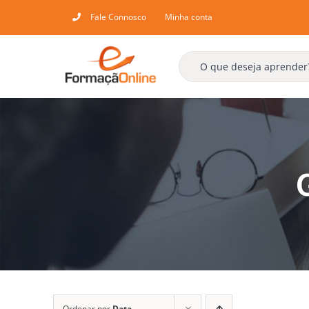
Skip
Fale Connosco
Minha conta
to
content
Ordenar por
Data