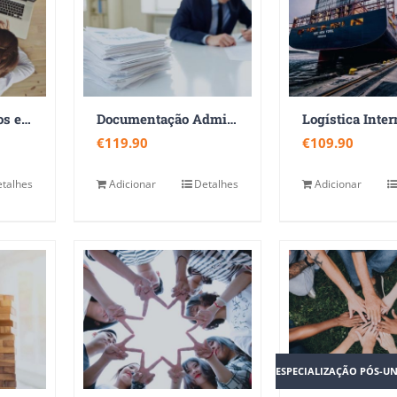
Estudo de Métodos e Tempos de Trabalho
Documentação Administrativa – Métodos de Execução
€
119.90
€
109.90
talhes
Adicionar
Detalhes
Adicionar
ESPECIALIZAÇÃO PÓS-UN