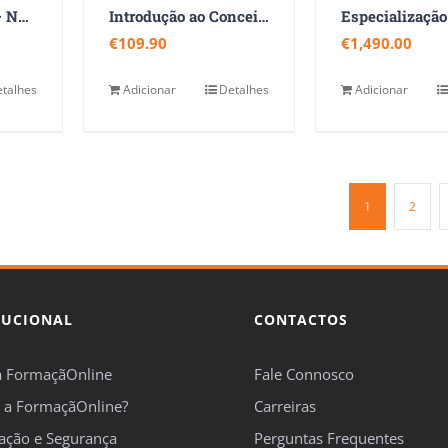
Gestão de Risco – NP ISO 31000:2018
Introdução ao Conceito de Economia Social – As Organizações Sociais
€
109.90
€
1,490.00
talhes
Adicionar
Detalhes
Adicionar
1
2
TUCIONAL
CONTACTOS
a FormaçãOnline
Fale Connosco
 a FormaçãOnline?
Carreiras
cação e Segurança
Perguntas Frequentes