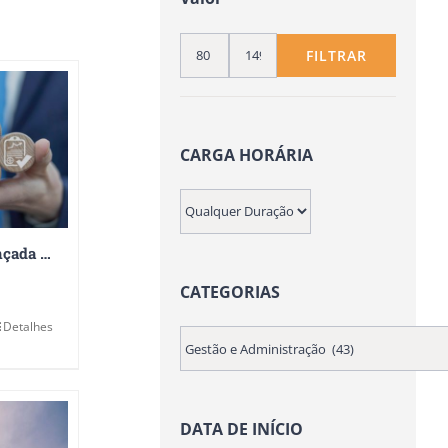
FILTRAR
Preço
Preço
mínimo
máximo
CARGA HORÁRIA
Formação Avançada em Gestão da Qualidade 360
CATEGORIAS
Detalhes
DATA DE INÍCIO