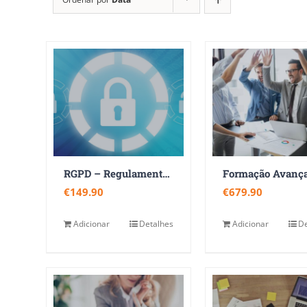
RGPD – Regulamento Geral de Proteção de Dados
€
149.90
€
679.90
Adicionar
Detalhes
Adicionar
De