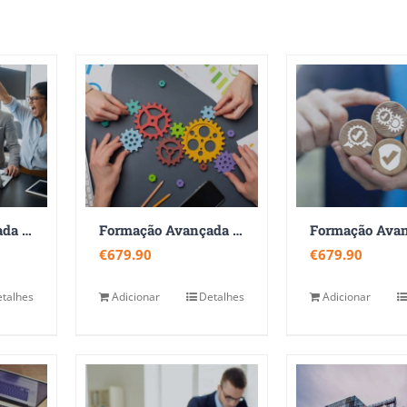
Formação Avançada em Liderança e Gestão de Equipas 360
Formação Avançada em Gestão de Projetos e Processos 360
€
679.90
€
679.90
talhes
Adicionar
Detalhes
Adicionar