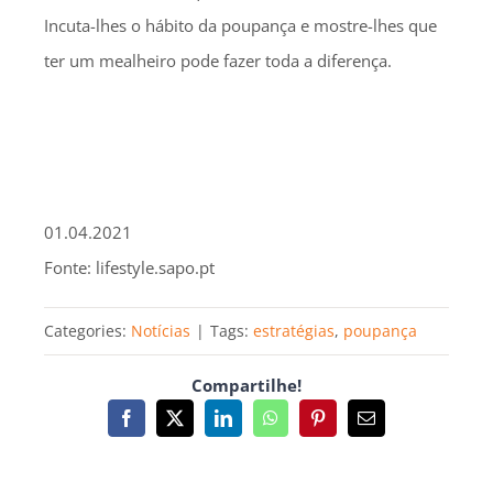
Incuta-lhes o hábito da poupança e mostre-lhes que
ter um mealheiro pode fazer toda a diferença.
01.04.2021
Fonte: lifestyle.sapo.pt
Categories:
Notícias
|
Tags:
estratégias
,
poupança
Compartilhe!
Facebook
X
LinkedIn
WhatsApp
Pinterest
Email
(necessário
mas
não