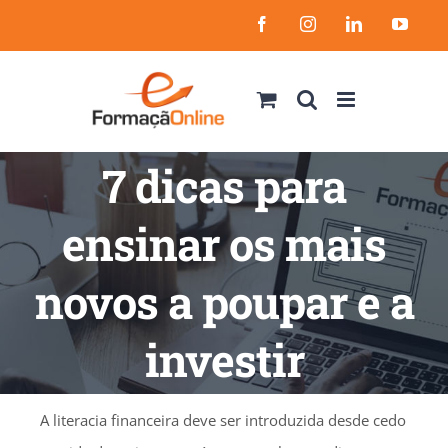
Skip
Facebook
Instagram
LinkedIn
YouT
to
content
7 dicas para
ensinar os mais
novos a poupar e a
investir
A literacia financeira deve ser introduzida desde cedo