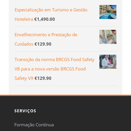
Especialização em Turismo e Gestão
Hoteleira
€
1,490.00
Envelhecimento e Prestação de
Cuidados
€
129.90
Transição da norma BRCGS Food Safety
V8 para a nova versão BRCGS Food
Safety V9
€
129.90
SERVIÇOS
Formação Contínua