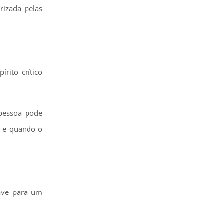
rizada pelas
rito crítico
 pessoa pode
o e quando o
ave para um