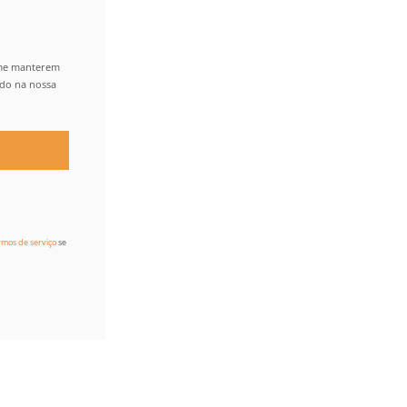
 me manterem
ido na nossa
rmos de serviço
se