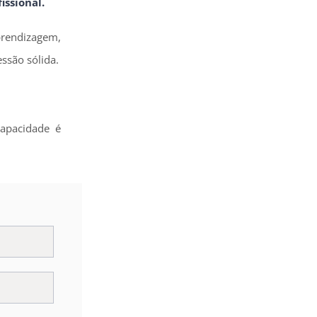
issional.
prendizagem,
ssão sólida.
apacidade é