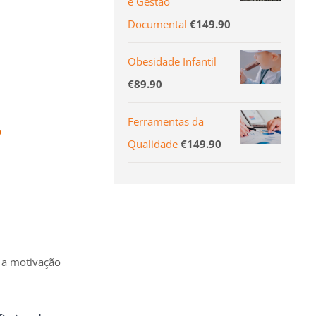
e Gestão
Documental
€
149.90
Obesidade Infantil
€
89.90
e
Ferramentas da
Qualidade
€
149.90
r a motivação