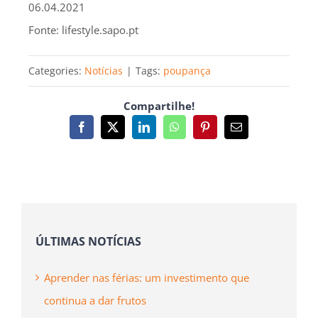
06.04.2021
Fonte: lifestyle.sapo.pt
Categories:
Notícias
|
Tags:
poupança
Compartilhe!
Facebook
X
LinkedIn
WhatsApp
Pinterest
Email
(necessário
mas
não
publicado)
ÚLTIMAS NOTÍCIAS
Aprender nas férias: um investimento que
continua a dar frutos