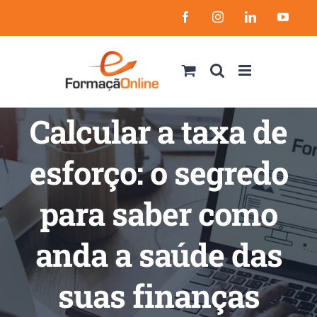
Skip
Facebook
Instagram
LinkedIn
YouT
to
content
Calcular a taxa de
esforço: o segredo
para saber como
anda a saúde das
suas finanças