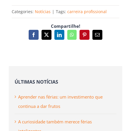
Categories:
Notícias
|
Tags:
carreira profissional
Compartilhe!
Facebook
X
LinkedIn
WhatsApp
Pinterest
Email
(necessário
mas
não
publicado)
ÚLTIMAS NOTÍCIAS
Aprender nas férias: um investimento que
continua a dar frutos
A curiosidade também merece férias
inteligentes