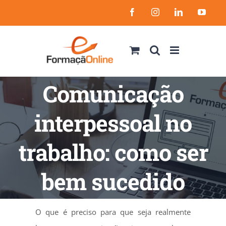
Skip
Facebook
Instagram
LinkedIn
YouT
to
content
Comunicação
interpessoal no
trabalho: como ser
bem sucedido
O que é preciso para que seja realmente