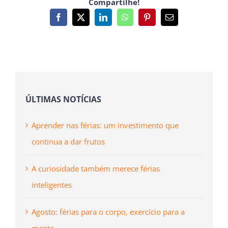
Compartilhe!
Facebook
X
LinkedIn
WhatsApp
Pinterest
Email
(necessário
mas
não
publicado)
ÚLTIMAS NOTÍCIAS
Aprender nas férias: um investimento que
continua a dar frutos
A curiosidade também merece férias
inteligentes
Agosto: férias para o corpo, exercício para a
mente