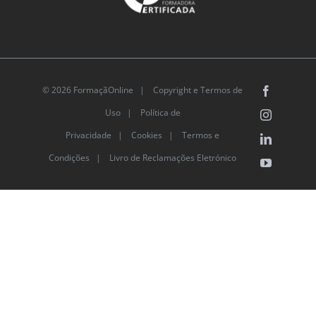
© 2026 FormaçãOnline |
Copyright e Termos de
Facebook
Uso
|
Política de
Instagram
Privacidade
|
Cookies
|
Termos e
LinkedIn
Condições |
Livro de Reclamações Eletrónico
YouTube