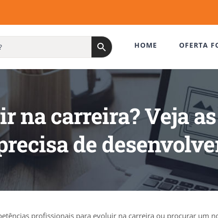
HOME
OFERTA F
r na carreira? Veja a
precisa de desenvolve
tências profissionais para evoluir na carreira ou procurar um n