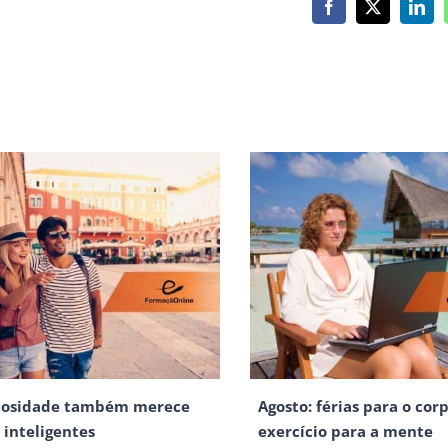
Facebook
X
Link
iosidade também merece
Agosto: férias para o corp
s inteligentes
exercício para a mente