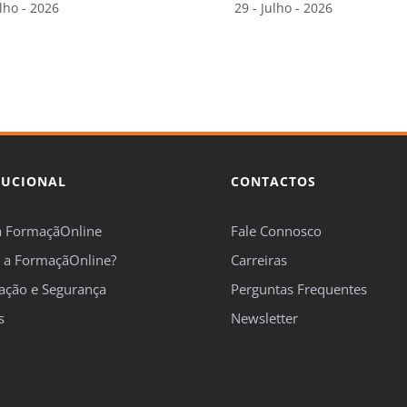
ulho - 2026
29 - Julho - 2026
TUCIONAL
CONTACTOS
a FormaçãOnline
Fale Connosco
 a FormaçãOnline?
Carreiras
cação e Segurança
Perguntas Frequentes
s
Newsletter