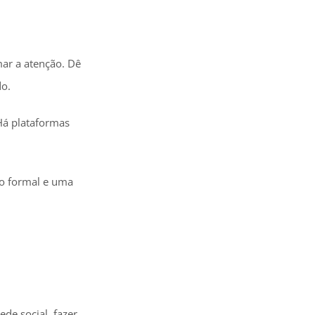
ar a atenção. Dê
do.
 Há plataformas
o formal e uma
ede social, fazer