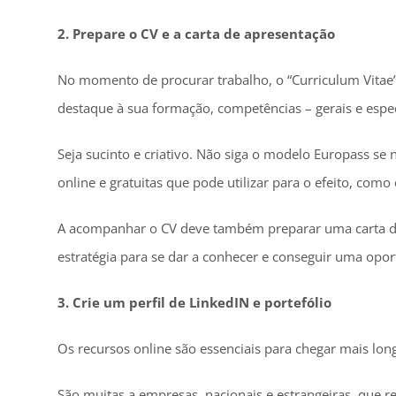
2. Prepare o CV e a carta de apresentação
No momento de procurar trabalho, o “Curriculum Vitae
destaque à sua formação, competências – gerais e espec
Seja sucinto e criativo. Não siga o modelo Europass se
online e gratuitas que pode utilizar para o efeito, com
A acompanhar o CV deve também preparar uma carta de
estratégia para se dar a conhecer e conseguir uma opor
3. Crie um perfil de LinkedIN e portefólio
Os recursos online são essenciais para chegar mais long
São muitas a empresas, nacionais e estrangeiras, que re