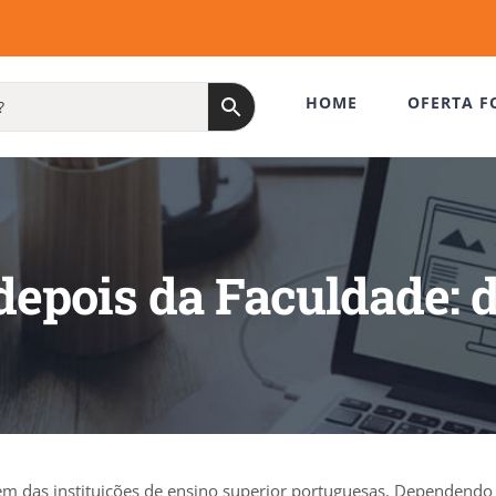
HOME
OFERTA F
epois da Faculdade: di
m das instituições de ensino superior portuguesas. Dependendo