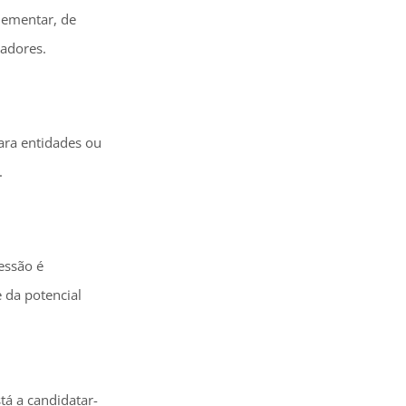
lementar, de
gadores.
ara entidades ou
.
essão é
 da potencial
tá a candidatar-