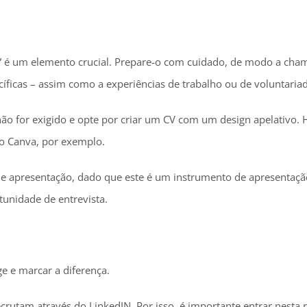
” é um elemento crucial. Prepare-o com cuidado, de modo a cham
íficas – assim como a experiências de trabalho ou de voluntaria
 não for exigido e opte por criar um CV com um design apelativo.
o o Canva, por exemplo.
 apresentação, dado que este é um instrumento de apresentaçã
tunidade de entrevista.
e e marcar a diferença.
crutam através do LinkedIN. Por isso, é importante entrar nesta r