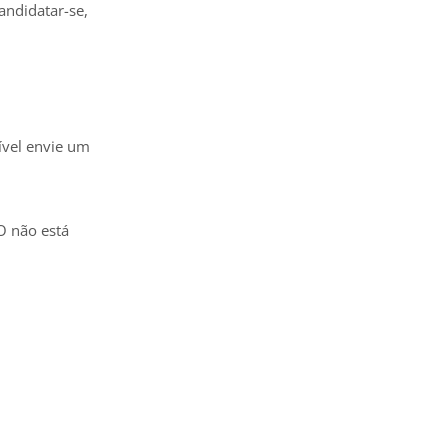
andidatar-se,
ível envie um
O não está