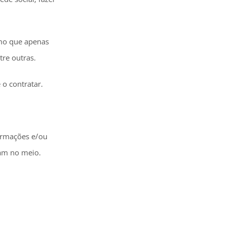
smo que apenas
re outras.
 o contratar.
formações e/ou
ham no meio.