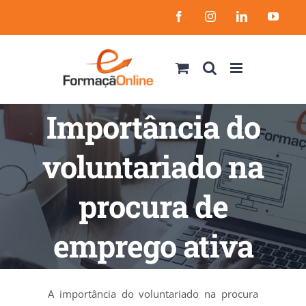
Skip
Facebook
Instagram
LinkedIn
YouT
to
content
Importância do
voluntariado na
procura de
emprego ativa
A importância do voluntariado na procura