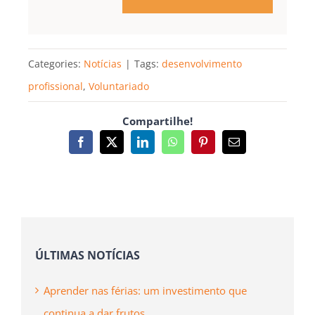
Categories:
Notícias
|
Tags:
desenvolvimento
profissional
,
Voluntariado
Compartilhe!
Facebook
X
LinkedIn
WhatsApp
Pinterest
Email
(necessário
mas
não
publicado)
ÚLTIMAS NOTÍCIAS
Aprender nas férias: um investimento que
continua a dar frutos