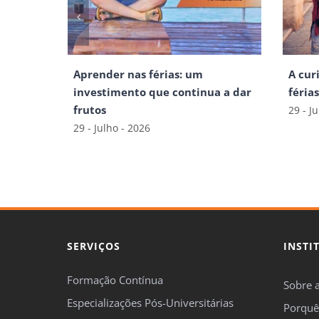
Aprender nas férias: um
A cur
investimento que continua a dar
féria
frutos
29 - J
29 - Julho - 2026
SERVIÇOS
INSTI
Formação Contínua
Sobre 
Especializações Pós-Universitárias
Porquê