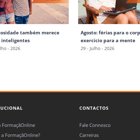
iosidade também merece
Agosto: férias para o corp
s inteligentes
exercício para a mente
ulho - 2026
29 - Julho - 2026
TUCIONAL
CONTACTOS
a FormaçãOnline
Fale Connosco
 a FormaçãOnline?
Carreiras