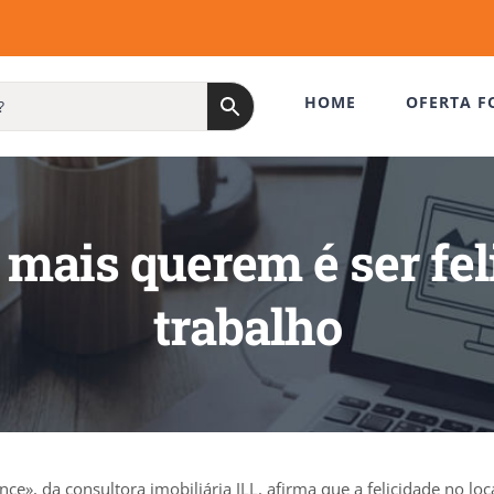
HOME
OFERTA F
 mais querem é ser fe
trabalho
 da consultora imobiliária JLL, afirma que a felicidade no loca