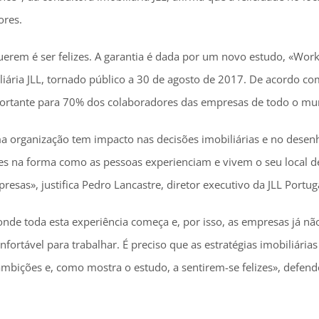
ores.
querem é ser felizes. A garantia é dada por um novo estudo, «Wo
iária JLL, tornado público a 30 de agosto de 2017. De acordo co
importante para 70% dos colaboradores das empresas de todo o m
 organização tem impacto nas decisões imobiliárias e no desenh
ções na forma como as pessoas experienciam e vivem o seu local d
esas», justifica Pedro Lancastre, diretor executivo da JLL Portug
l onde toda esta experiência começa e, por isso, as empresas já 
fortável para trabalhar. É preciso que as estratégias imobiliári
mbições e, como mostra o estudo, a sentirem-se felizes», defende