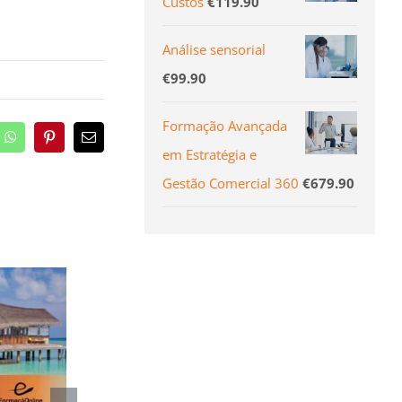
Custos
€
119.90
Análise sensorial
€
99.90
Formação Avançada
edIn
WhatsApp
Pinterest
Email
em Estratégia e
(necessário
mas
Gestão Comercial 360
€
679.90
não
publicado)