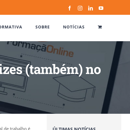
Facebook
Instagram
LinkedIn
YouTube
ORMATIVA
SOBRE
NOTÍCIAS
lizes (também) no
l de trabalho é
ÚLTIMAS NOTÍCIAS