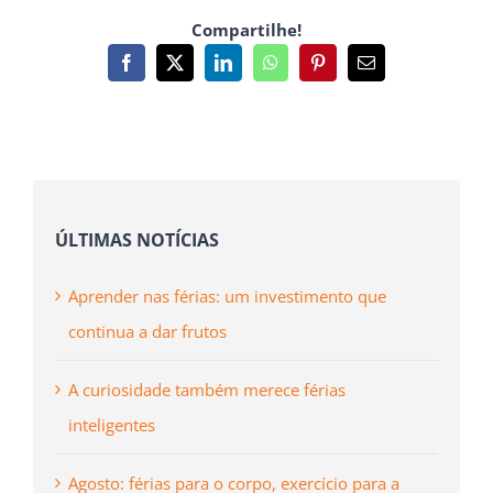
Compartilhe!
Facebook
X
LinkedIn
WhatsApp
Pinterest
Email
(necessário
mas
não
publicado)
ÚLTIMAS NOTÍCIAS
Aprender nas férias: um investimento que
continua a dar frutos
A curiosidade também merece férias
inteligentes
Agosto: férias para o corpo, exercício para a