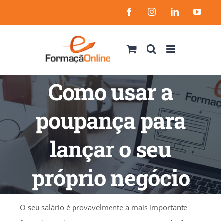
Skip
Facebook
Instagram
LinkedIn
YouT
to
content
Como usar a
poupança para
lançar o seu
próprio negócio
O seu salário é provavelmente a mais importante