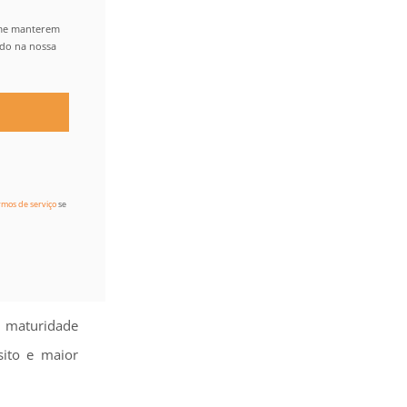
 me manterem
ido na nossa
rmos de serviço
se
 maturidade
sito e maior