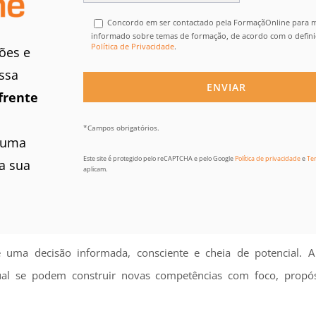
Concordo em ser contactado pela FormaçãOnline para
informado sobre temas de formação, de acordo com o defin
Política de Privacidade
.
ões e
ssa
frente
*Campos obrigatórios.
 uma
Este site é protegido pelo reCAPTCHA e pelo Google
Política de privacidade
e
Te
a sua
aplicam.
ma decisão informada, consciente e cheia de potencial. A
qual se podem construir novas competências com foco, propó