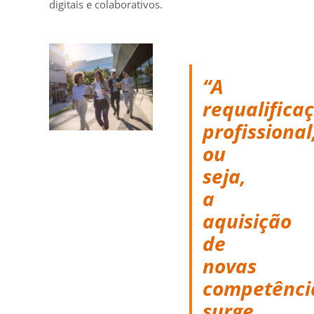
digitais e colaborativos.
“A
requalifica
profissional
ou
seja,
a
aquisição
de
novas
competênci
surge