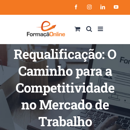
Skip
Facebook
Instagram
LinkedIn
YouT
to
content
Requalificação: O
Caminho para a
Competitividade
no Mercado de
Trabalho