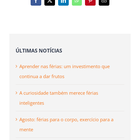
Facebook
X
LinkedIn
WhatsApp
Pinterest
Email
(necessário
mas
não
publicado)
ÚLTIMAS NOTÍCIAS
Aprender nas férias: um investimento que
continua a dar frutos
A curiosidade também merece férias
inteligentes
Agosto: férias para o corpo, exercício para a
mente