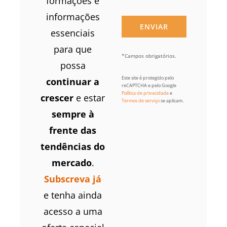
formações e
informações
essenciais
para que
*Campos obrigatórios.
possa
Este site é protegido pelo
continuar a
reCAPTCHA e pelo Google
Política de privacidade
e
crescer
e estar
Termos de serviço
se aplicam.
sempre à
frente das
tendências do
mercado
.
Subscreva já
e tenha ainda
acesso a uma