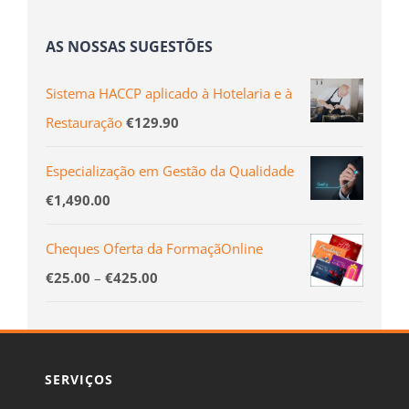
AS NOSSAS SUGESTÕES
Sistema HACCP aplicado à Hotelaria e à
Restauração
€
129.90
Especialização em Gestão da Qualidade
€
1,490.00
Cheques Oferta da FormaçãOnline
Valor
€
25.00
–
€
425.00
range:
€25.00
through
SERVIÇOS
€425.00