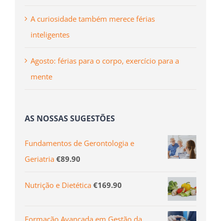
Fundamentos de Gerontologia e
Geriatria
€
89.90
Nutrição e Dietética
€
169.90
Formação Avançada em Gestão da
Qualidade 360
€
679.90
SERVIÇOS
Formação Contínua
Especializações Pós-Universitárias
Formação para Empresas