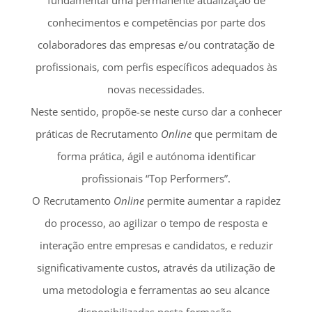
O Recrutamento
Online
permite aumentar a rapidez
do processo, ao agilizar o tempo de resposta e
interação entre empresas e candidatos, e reduzir
significativamente custos, através da utilização de
uma metodologia e ferramentas ao seu alcance
disponibilizadas nesta formação.
SABER MAIS!
Categories:
Notícias
|
Tags:
recursos humanos
Compartilhe!
Facebook
X
LinkedIn
WhatsApp
Pinterest
Email
(necessário
mas
não
publicado)