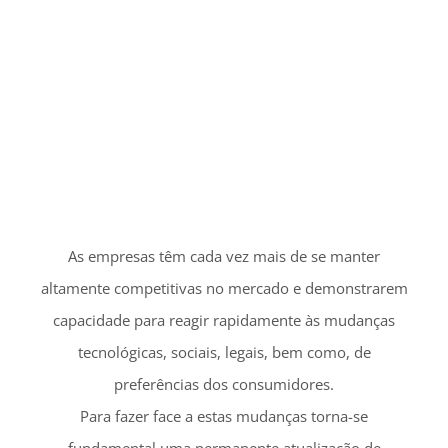
altamente competitivas no mercado e demonstrarem
capacidade para reagir rapidamente às mudanças
tecnológicas, sociais, legais, bem como, de
preferências dos consumidores.
Para fazer face a estas mudanças torna-se
fundamental uma permanente atualização de
conhecimentos e competências por parte dos
colaboradores das empresas e/ou contratação de
profissionais, com perfis específicos adequados às
novas necessidades.
Neste sentido, propõe-se neste curso dar a conhecer
práticas de Recrutamento
Online
que permitam de
forma prática, ágil e autónoma identificar
profissionais “Top Performers”.