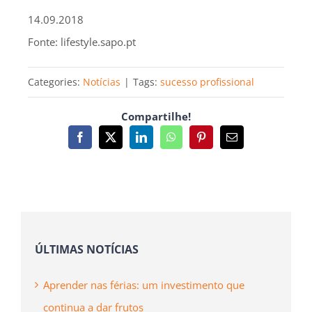
14.09.2018
Fonte: lifestyle.sapo.pt
Categories:
Notícias
|
Tags:
sucesso profissional
Compartilhe!
Facebook
X
LinkedIn
WhatsApp
Pinterest
Email
(necessário
mas
não
publicado)
ÚLTIMAS NOTÍCIAS
Aprender nas férias: um investimento que
continua a dar frutos