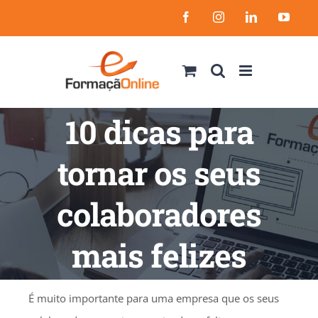
Skip
Facebook
Instagram
LinkedIn
YouT
to
content
10 dicas para
tornar os seus
colaboradores
mais felizes
É muito importante para uma empresa que os seus