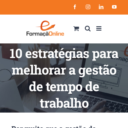
Skip
Facebook
Instagram
LinkedIn
YouT
to
content
10 estratégias para
melhorar a gestão
de tempo de
trabalho