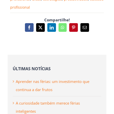
profissional
Compartilhe!
Facebook
X
LinkedIn
WhatsApp
Pinterest
Email
(necessário
mas
não
publicado)
ÚLTIMAS NOTÍCIAS
Aprender nas férias: um investimento que
continua a dar frutos
A curiosidade também merece férias
inteligentes