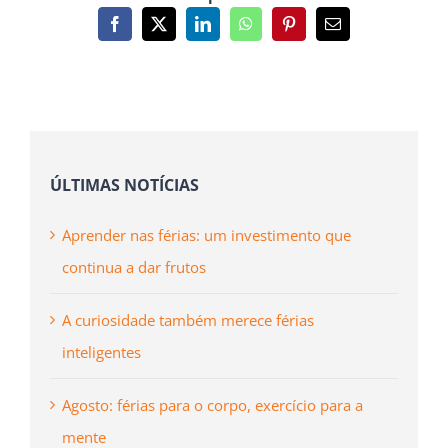
Facebook
X
LinkedIn
WhatsApp
Pinterest
Email
(necessário
mas
não
publicado)
ÚLTIMAS NOTÍCIAS
Aprender nas férias: um investimento que
continua a dar frutos
A curiosidade também merece férias
inteligentes
Agosto: férias para o corpo, exercício para a
mente