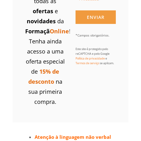
todas as
ofertas
e
novidades
da
Formaçã
Online
!
*Campos obrigatórios.
Tenha ainda
Este site é protegido pelo
acesso a uma
reCAPTCHA e pelo Google
Política de privacidade
e
oferta especial
Termos de serviço
se aplicam.
de
15% de
desconto
na
sua primeira
compra.
Atenção à linguagem não verbal