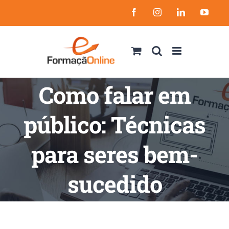
Skip
Facebook
Instagram
LinkedIn
YouT
to
content
Como falar em
público: Técnicas
para seres bem-
sucedido