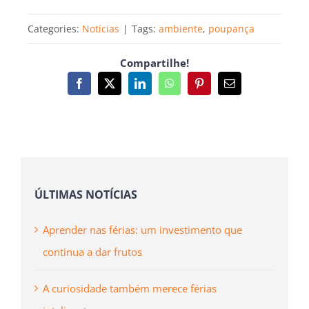
Categories:
Notícias
|
Tags:
ambiente
,
poupança
Compartilhe!
Facebook
X
LinkedIn
WhatsApp
Pinterest
Email
(necessário
mas
não
publicado)
ÚLTIMAS NOTÍCIAS
Aprender nas férias: um investimento que
continua a dar frutos
A curiosidade também merece férias