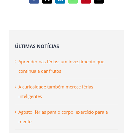
Facebook
X
LinkedIn
WhatsApp
Pinterest
Email
(necessário
mas
não
publicado)
ÚLTIMAS NOTÍCIAS
Aprender nas férias: um investimento que
continua a dar frutos
A curiosidade também merece férias
inteligentes
Agosto: férias para o corpo, exercício para a
mente