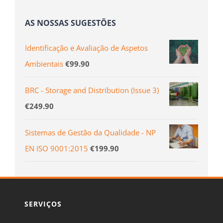
AS NOSSAS SUGESTÕES
Identificação e Avaliação de Aspetos
Ambientais
€
99.90
BRC - Storage and Distribution (Issue 3)
€
249.90
Sistemas de Gestão da Qualidade - NP
EN ISO 9001:2015
€
199.90
SERVIÇOS