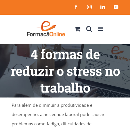
Skip
Facebook
Instagram
LinkedIn
YouT
to
content
4 formas de
reduzir o stress no
trabalho
Para além de diminuir a produtividade e
desempenho, a ansiedade laboral pode causar
problemas como fadiga, dificuldades de