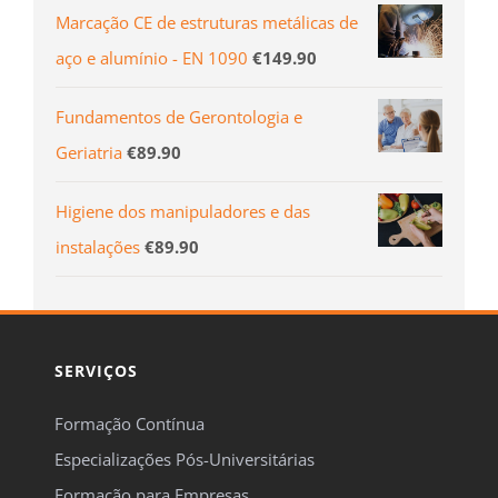
Marcação CE de estruturas metálicas de
aço e alumínio - EN 1090
€
149.90
Fundamentos de Gerontologia e
Geriatria
€
89.90
Higiene dos manipuladores e das
instalações
€
89.90
SERVIÇOS
Formação Contínua
Especializações Pós-Universitárias
Formação para Empresas