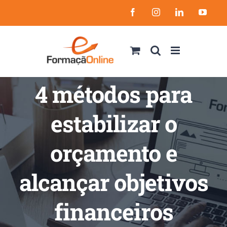
Skip
Facebook
Instagram
LinkedIn
YouT
to
content
4 métodos para
estabilizar o
orçamento e
alcançar objetivos
financeiros