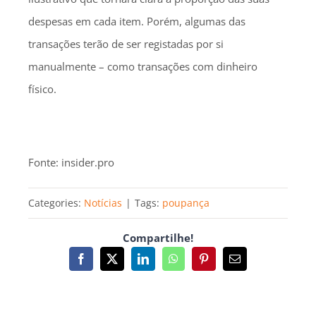
despesas em cada item. Porém, algumas das
transações terão de ser registadas por si
manualmente – como transações com dinheiro
físico.
Fonte: insider.pro
Categories:
Notícias
|
Tags:
poupança
Compartilhe!
Facebook
X
LinkedIn
WhatsApp
Pinterest
Email
(necessário
mas
não
publicado)