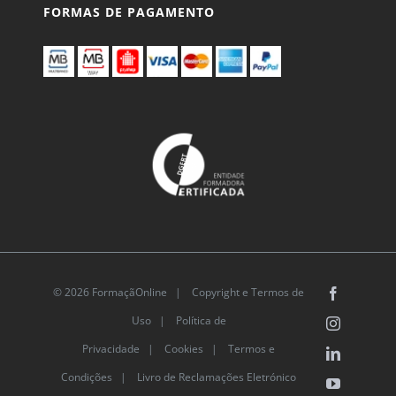
FORMAS DE PAGAMENTO
© 2026 FormaçãOnline |
Copyright e Termos de
Facebook
Uso
|
Política de
Instagram
Privacidade
|
Cookies
|
Termos e
LinkedIn
Condições |
Livro de Reclamações Eletrónico
YouTube