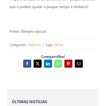
que o podem ajudar a poupar tempo e dinheiro!
Fonte: lifestyle.sapo.pt
Categories:
Notícias
|
Tags:
férias
Compartilhe!
Facebook
X
LinkedIn
WhatsApp
Pinterest
Email
(necessário
mas
não
publicado)
ÚLTIMAS NOTÍCIAS