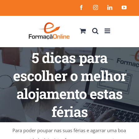
Skip
Facebook
Instagram
LinkedIn
YouT
to
content
5 dicas para
escolher o melhor
alojamento estas
férias
Para poder poupar nas suas férias e agarrar uma boa