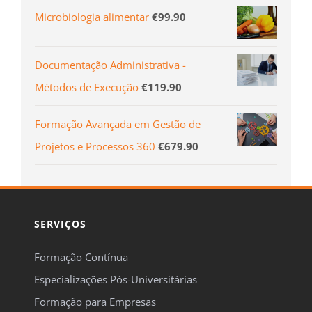
Microbiologia alimentar
€
99.90
Documentação Administrativa -
Métodos de Execução
€
119.90
Formação Avançada em Gestão de
Projetos e Processos 360
€
679.90
SERVIÇOS
Formação Contínua
Especializações Pós-Universitárias
Formação para Empresas