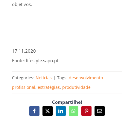
objetivos.
17.11.2020
Fonte: lifestyle.sapo.pt
Categories:
Notícias
|
Tags:
desenvolvimento
profissional
,
estratégias
,
produtividade
Compartilhe!
Facebook
X
LinkedIn
WhatsApp
Pinterest
Email
(necessário
mas
não
publicado)