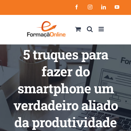
Skip
Facebook
Instagram
LinkedIn
YouT
to
content
5 truques para
fazer do
smartphone um
verdadeiro aliado
da produtividade