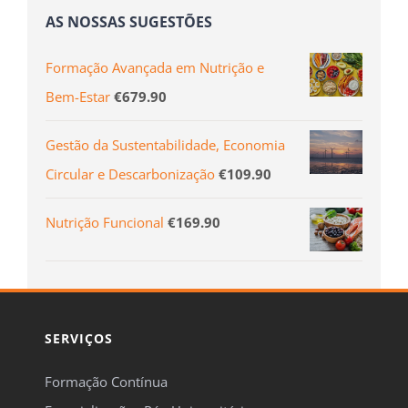
AS NOSSAS SUGESTÕES
Formação Avançada em Nutrição e
Bem-Estar
€
679.90
Gestão da Sustentabilidade, Economia
Circular e Descarbonização
€
109.90
Nutrição Funcional
€
169.90
SERVIÇOS
Formação Contínua