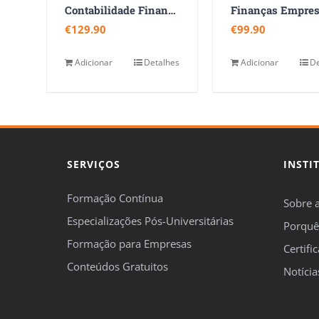
Contabilidade Financeira
€
129.90
€
99.90
Adicionar
Detalhes
Adicionar
De
SERVIÇOS
INSTI
Formação Contínua
Sobre 
Especializações Pós-Universitárias
Porquê
Formação para Empresas
Certifi
Conteúdos Gratuitos
Notícia