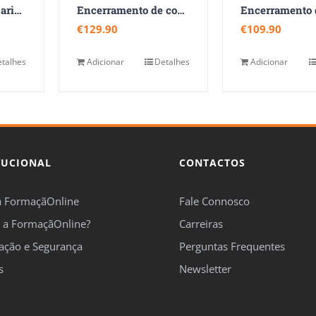
Finanças Empresariais em Hotelaria e Turismo
Encerramento de contas para PME
€
129.90
€
109.90
talhes
Adicionar
Detalhes
Adicionar
TUCIONAL
CONTACTOS
a FormaçãOnline
Fale Connosco
 a FormaçãOnline?
Carreiras
cação e Segurança
Perguntas Frequentes
s
Newsletter