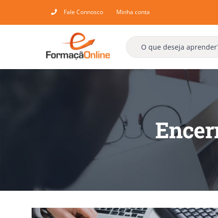
Skip
Fale Connosco
Minha conta
to
content
Encer