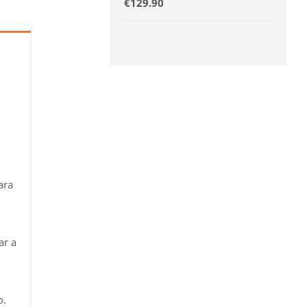
€
129.90
ara
ar a
o.