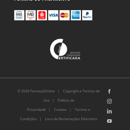
© 2026 FormaçãOnline |
Copyright e Termos de
Facebook
Uso
|
Política de
Instagram
Privacidade
|
Cookies
|
Termos e
LinkedIn
Condições |
Livro de Reclamações Eletrónico
YouTube