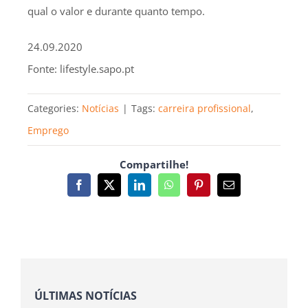
qual o valor e durante quanto tempo.
24.09.2020
Fonte: lifestyle.sapo.pt
Categories:
Notícias
|
Tags:
carreira profissional
,
Emprego
Compartilhe!
Facebook
X
LinkedIn
WhatsApp
Pinterest
Email
(necessário
mas
não
publicado)
ÚLTIMAS NOTÍCIAS