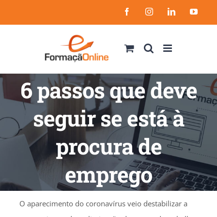
Skip
Facebook
Instagram
LinkedIn
YouT
to
content
6 passos que deve
seguir se está à
procura de
emprego
O aparecimento do coronavírus veio destabilizar a