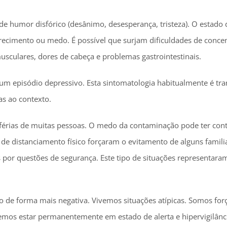
de humor disfórico (desânimo, desesperança, tristeza). O estad
recimento ou medo. É possível que surjam dificuldades de concen
musculares, dores de cabeça e problemas gastrointestinais.
episódio depressivo. Esta sintomatologia habitualmente é transi
as ao contexto.
férias de muitas pessoas. O medo da contaminação pode ter cont
 de distanciamento físico forçaram o evitamento de alguns famili
 por questões de segurança. Este tipo de situações representara
do de forma mais negativa. Vivemos situações atípicas. Somos for
demos estar permanentemente em estado de alerta e hipervigilânc