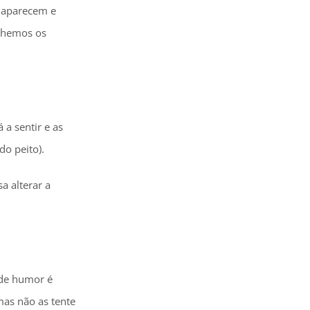
e aparecem e
olhemos os
a sentir e as
o peito).
a alterar a
 de humor é
as não as tente