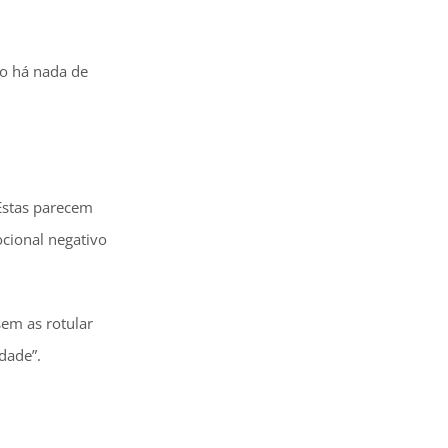
ão há nada de
Estas parecem
ocional negativo
sem as rotular
dade”.