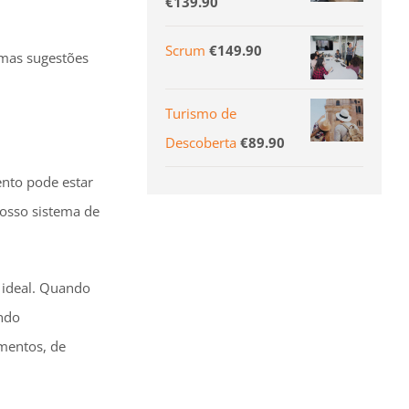
€
139.90
Scrum
€
149.90
gumas sugestões
Turismo de
Descoberta
€
89.90
nto pode estar
nosso sistema de
 ideal. Quando
ando
amentos, de