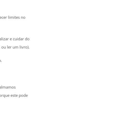
ecer limites no
izar e cuidar do
ou ler um livro).
o.
acalmamos
orque este pode