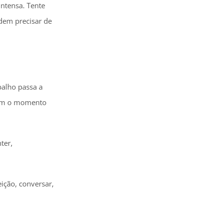
intensa. Tente
dem precisar de
balho passa a
 com o momento
ter,
ição, conversar,