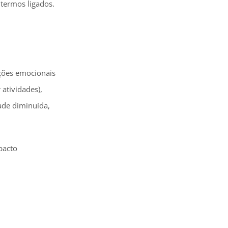
termos ligados.
ações emocionais
 atividades),
dade diminuída,
pacto