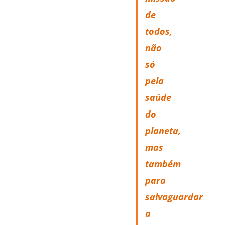
de
todos,
não
só
pela
saúde
do
planeta,
mas
também
para
salvaguardar
a