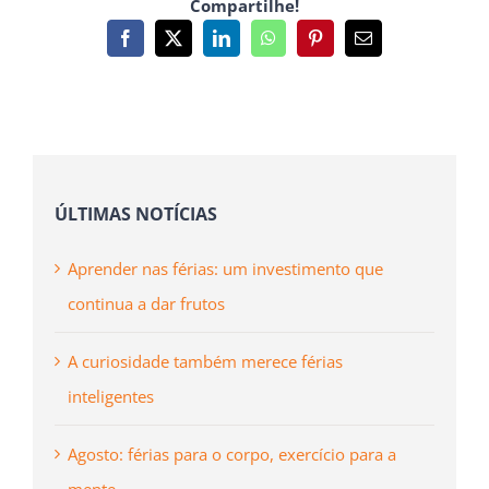
Compartilhe!
Facebook
X
LinkedIn
WhatsApp
Pinterest
Email
(necessário
mas
não
publicado)
ÚLTIMAS NOTÍCIAS
Aprender nas férias: um investimento que
continua a dar frutos
A curiosidade também merece férias
inteligentes
Agosto: férias para o corpo, exercício para a