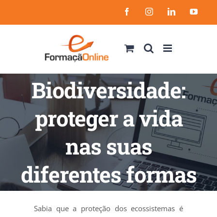
Skip
Facebook
Instagram
LinkedIn
YouT
to
content
Biodiversidade:
proteger a vida
nas suas
diferentes formas
Sabia que a proteção dos ecossistemas é