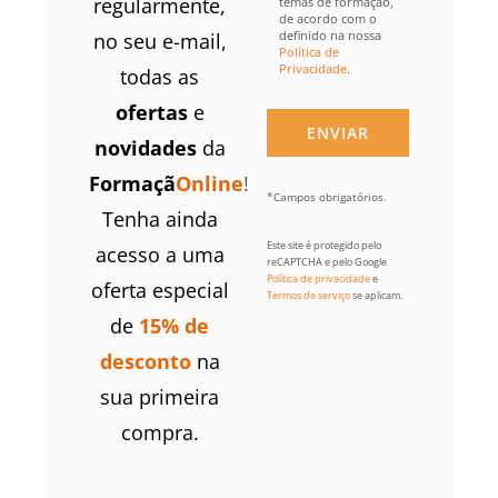
regularmente,
temas de formação,
de acordo com o
definido na nossa
no seu e-mail,
Política de
Privacidade
.
todas as
ofertas
e
novidades
da
Formaçã
Online
!
*Campos obrigatórios.
Tenha ainda
Este site é protegido pelo
acesso a uma
reCAPTCHA e pelo Google
Política de privacidade
e
oferta especial
Termos de serviço
se aplicam.
de
15% de
desconto
na
sua primeira
compra.