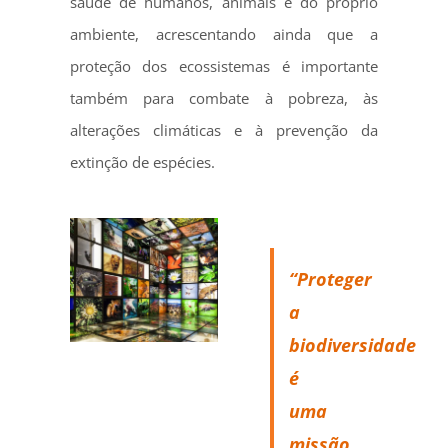
saúde de humanos, animais e do próprio
ambiente, acrescentando ainda que a
proteção dos ecossistemas é importante
também para combate à pobreza, às
alterações climáticas e à prevenção da
extinção de espécies.
“Proteger
a
biodiversidade
é
uma
missão