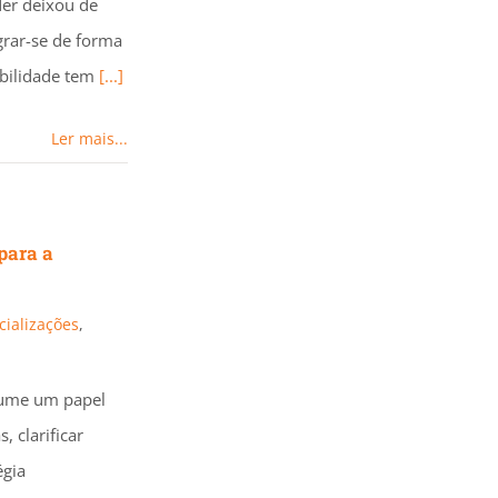
der deixou de
grar-se de forma
ibilidade tem
[...]
Ler mais...
para a
cializações
,
ssume um papel
, clarificar
égia