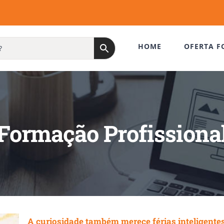
HOME
OFERTA F
Formação Profissiona
A curiosidade também merece férias inteligente