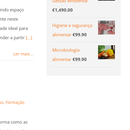
Gestão Ambiental
rindo espaço
€
1,490.00
nte neste
Higiene e segurança
ade ideal para
alimentar
€
99.90
nder a partir
[...]
Microbiologia
Ler mais...
alimentar
€
99.90
ão
,
Formação
 forma como as