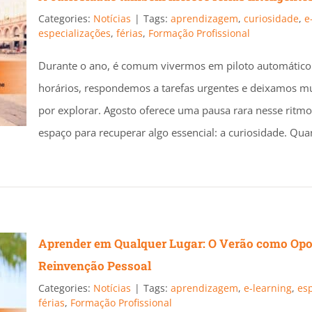
Categories:
Notícias
|
Tags:
aprendizagem
,
curiosidade
,
e
especializações
,
férias
,
Formação Profissional
Durante o ano, é comum vivermos em piloto automátic
horários, respondemos a tarefas urgentes e deixamos m
por explorar. Agosto oferece uma pausa rara nesse ritmo 
espaço para recuperar algo essencial: a curiosidade. Qu
Aprender em Qualquer Lugar: O Verão como Opo
Reinvenção Pessoal
Categories:
Notícias
|
Tags:
aprendizagem
,
e-learning
,
esp
férias
,
Formação Profissional