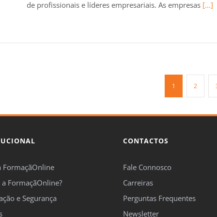
de profissionais e líderes empresariais. As empresas
[...]
1
2
TUCIONAL
CONTACTOS
a FormaçãOnline
Fale Connosco
 a FormaçãOnline?
Carreiras
cação e Segurança
Perguntas Frequentes
s
Newsletter