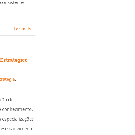
consistente
Ler mais...
Estratégico
tratégia
,
ição de
e conhecimento,
s especializações
desenvolvimento