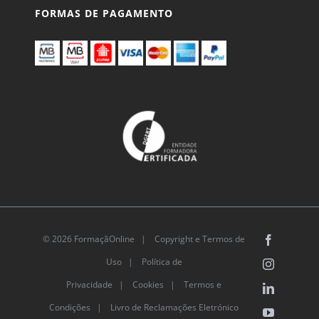
FORMAS DE PAGAMENTO
© 2026 FormaçãOnline |
Copyright e Termos de
Facebook
Uso
|
Política de
Instagram
Privacidade
|
Cookies
|
Termos e
LinkedIn
Condições |
Livro de Reclamações Eletrónico
YouTube