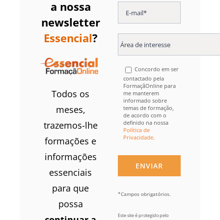
a nossa
newsletter
Essencial
?
Concordo em ser
contactado pela
FormaçãOnline para
Todos os
me manterem
informado sobre
meses,
temas de formação,
de acordo com o
definido na nossa
trazemos-lhe
Política de
Privacidade
.
formações e
informações
essenciais
para que
*Campos obrigatórios.
possa
Este site é protegido pelo
continuar a