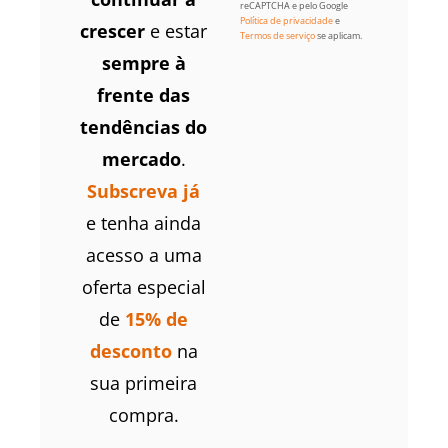
reCAPTCHA e pelo Google
Política de privacidade
e
crescer
e estar
Termos de serviço
se aplicam.
sempre à
frente das
tendências do
mercado
.
Subscreva já
e tenha ainda
acesso a uma
oferta especial
de
15% de
desconto
na
sua primeira
compra.