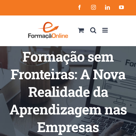
Skip
Facebook
Instagram
LinkedIn
YouT
to
content
Formação sem
Fronteiras: A Nova
Realidade da
Aprendizagem nas
Empresas