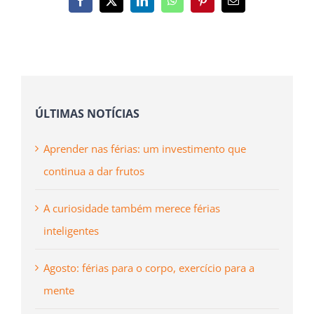
Facebook
X
LinkedIn
WhatsApp
Pinterest
Email
(necessário
mas
não
publicado)
ÚLTIMAS NOTÍCIAS
Aprender nas férias: um investimento que
continua a dar frutos
A curiosidade também merece férias
inteligentes
Agosto: férias para o corpo, exercício para a
mente