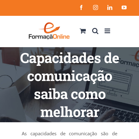
Skip
Facebook
Instagram
LinkedIn
YouT
to
content
Capacidades de
comunicação
saiba como
melhorar
As capacidades de comunicação são de