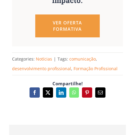
impacto.
VER OFERTA
FORMATIVA
Categories:
Notícias
|
Tags:
comunicação
,
desenvolvimento profissional
,
Formação Profissional
Compartilhe!
Facebook
X
LinkedIn
WhatsApp
Pinterest
Email
(necessário
mas
não
publicado)