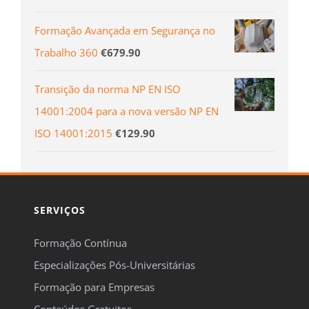
Formação Avançada em Segurança no
Trabalho 360
€
679.90
Transição da norma NP EN ISO
14001:2004 para a nova versão NP EN
ISO 14001:2015
€
129.90
SERVIÇOS
Formação Contínua
Especializações Pós-Universitárias
Formação para Empresas