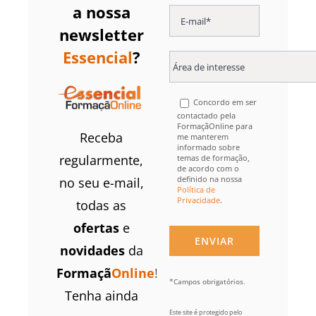
a nossa
newsletter
Essencial
?
Concordo em ser
contactado pela
FormaçãOnline para
Receba
me manterem
informado sobre
regularmente,
temas de formação,
de acordo com o
definido na nossa
no seu e-mail,
Política de
Privacidade
.
todas as
ofertas
e
novidades
da
Formaçã
Online
!
*Campos obrigatórios.
Tenha ainda
Este site é protegido pelo