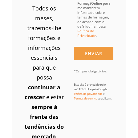
FormaçãOnline para
Todos os
me manterem
informado sobre
meses,
temas de formação,
de acordo com o
definido na nossa
trazemos-lhe
Política de
Privacidade
.
formações e
informações
essenciais
para que
*Campos obrigatórios.
possa
Este site é protegido pelo
continuar a
reCAPTCHA e pelo Google
Política de privacidade
e
crescer
e estar
Termos de serviço
se aplicam.
sempre à
frente das
tendências do
mercado
.