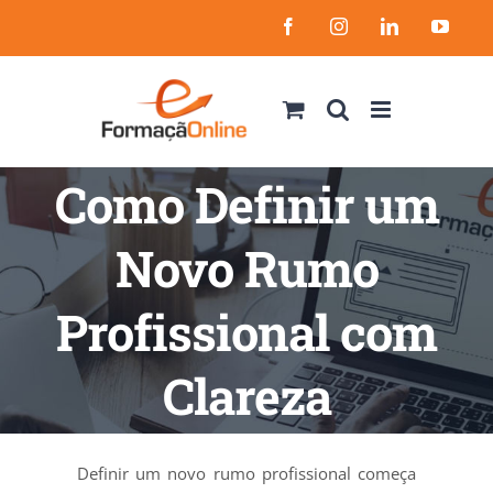
Skip
Facebook
Instagram
LinkedIn
YouT
to
content
Como Definir um
Novo Rumo
Profissional com
Clareza
Definir um novo rumo profissional começa