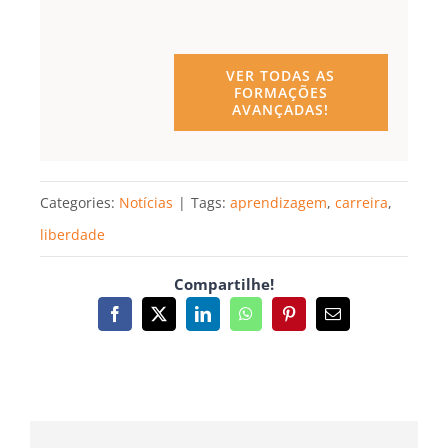
VER TODAS AS
FORMAÇÕES
AVANÇADAS!
Categories:
Notícias
|
Tags:
aprendizagem
,
carreira
,
liberdade
Compartilhe!
Facebook
X
LinkedIn
WhatsApp
Pinterest
Email
(necessário
mas
não
publicado)