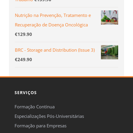
Nutrição na Prevenção, Tratamento e
Recuperação de Doença Oncológica
€
129.90
BRC - Storage and Distribution (Issue 3)
€
249.90
SERVIÇOS
Formação Contínua
Especializações Pós-Universitárias
Formação para Empresas