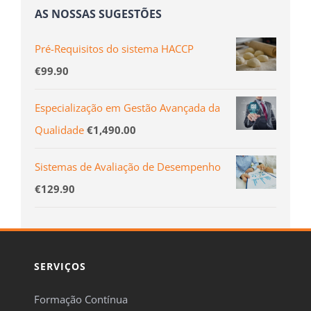
AS NOSSAS SUGESTÕES
Pré-Requisitos do sistema HACCP
€
99.90
Especialização em Gestão Avançada da
Qualidade
€
1,490.00
Sistemas de Avaliação de Desempenho
€
129.90
SERVIÇOS
Formação Contínua