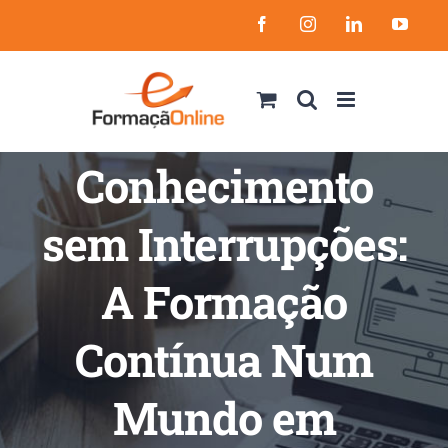
Skip
Facebook
Instagram
LinkedIn
YouT
to
content
Conhecimento
sem Interrupções:
A Formação
Contínua Num
Mundo em