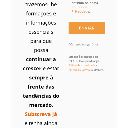
definido na nossa
trazemos-lhe
Política de
Privacidade
.
formações e
informações
essenciais
para que
*Campos obrigatórios.
possa
Este site é protegido pelo
continuar a
reCAPTCHA e pelo Google
Política de privacidade
e
crescer
e estar
Termos de serviço
se aplicam.
sempre à
frente das
tendências do
mercado
.
Subscreva já
e tenha ainda