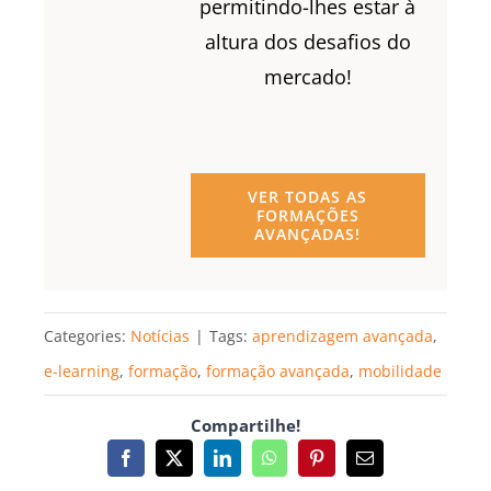
permitindo-lhes estar à
altura dos desafios do
mercado!
VER TODAS AS
FORMAÇÕES
AVANÇADAS!
Categories:
Notícias
|
Tags:
aprendizagem avançada
,
e-learning
,
formação
,
formação avançada
,
mobilidade
Compartilhe!
Facebook
X
LinkedIn
WhatsApp
Pinterest
Email
(necessário