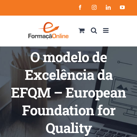
Skip
Facebook
Instagram
LinkedIn
YouT
to
content
O modelo de
Excelência da
EFQM – European
Foundation for
Quality