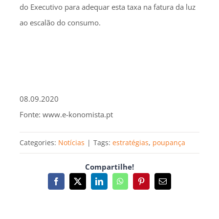
do Executivo para adequar esta taxa na fatura da luz
ao escalão do consumo.
08.09.2020
Fonte: www.e-konomista.pt
Categories:
Notícias
|
Tags:
estratégias
,
poupança
Compartilhe!
Facebook
X
LinkedIn
WhatsApp
Pinterest
Email
(necessário
mas
não
publicado)