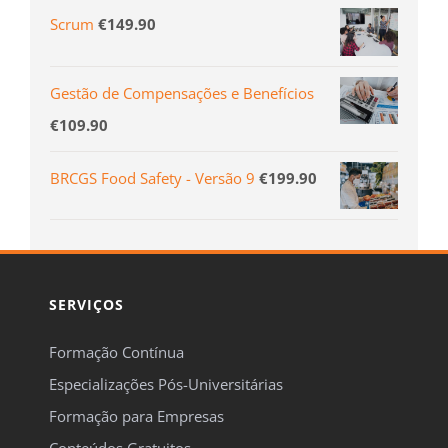
Scrum
€
149.90
Gestão de Compensações e Benefícios
€
109.90
BRCGS Food Safety - Versão 9
€
199.90
SERVIÇOS
Formação Contínua
Especializações Pós-Universitárias
Formação para Empresas