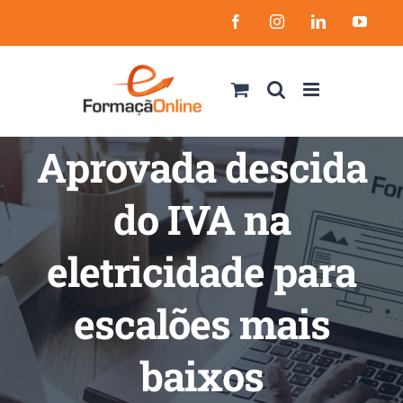
Skip
Facebook
Instagram
LinkedIn
YouT
to
content
Aprovada descida
do IVA na
eletricidade para
escalões mais
baixos