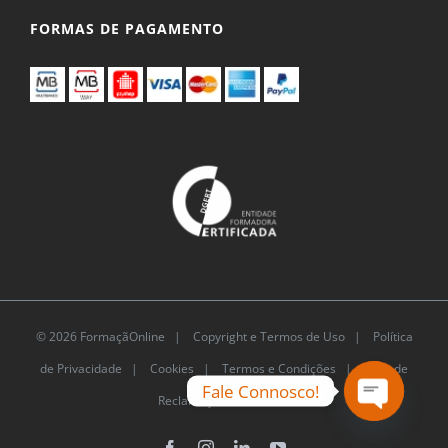
FORMAS DE PAGAMENTO
© 2026 FormaçãOnline |
Copyright e Termos de Uso
|
Política
de Privacidade
|
Cookies
|
Termos e Condições |
Livro de
Fale Connosco!
Reclamações Eletrónico
Open
chaty
Facebook
Instagram
LinkedIn
YouTube