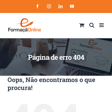
Skip
Facebook
Instagram
LinkedIn
YouTube
to
content
Página de erro 404
Oops, Não encontramos o que
procura!